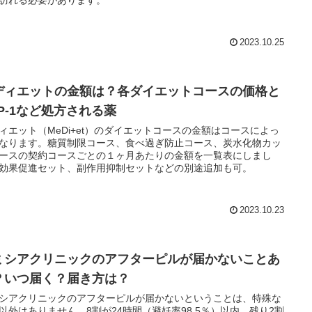
2023.10.25
ディエットの金額は？各ダイエットコースの価格と
LP-1など処方される薬
ィエット（MeDi+et）のダイエットコースの金額はコースによっ
なります。糖質制限コース、食べ過ぎ防止コース、炭水化物カッ
ースの契約コースごとの１ヶ月あたりの金額を一覧表にしまし
効果促進セット、副作用抑制セットなどの別途追加も可。
2023.10.23
ミシアクリニックのアフターピルが届かないことあ
？いつ届く？届き方は？
シアクリニックのアフターピルが届かないということは、特殊な
以外はありません。8割が24時間（避妊率98.5％）以内、残り2割