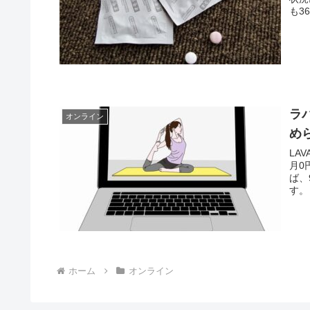
も3
ラバ
オンライン
め
LA
月0
ば、
す。
ホーム
オンライン