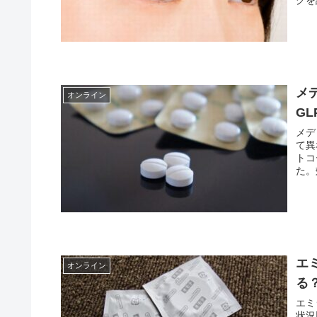
メ
オンライン
G
メデ
て異
トコ
た。
エ
オンライン
る
エミ
状況